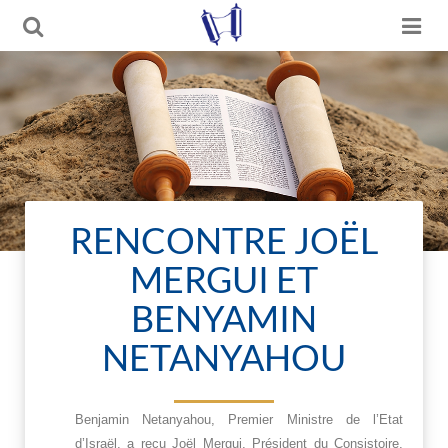
RENCONTRE JOËL
MERGUI ET
BENYAMIN
NETANYAHOU
Benjamin Netanyahou, Premier Ministre de l’Etat
d’Israël, a reçu Joël Mergui, Président du Consistoire,