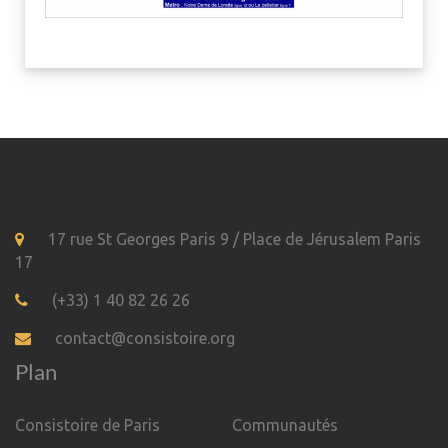
17 rue St Georges Paris 9 / Place de Jérusalem Paris
17
(+33) 1 40 82 26 26
contact@consistoire.org
Plan
Consistoire de Paris
Communautés