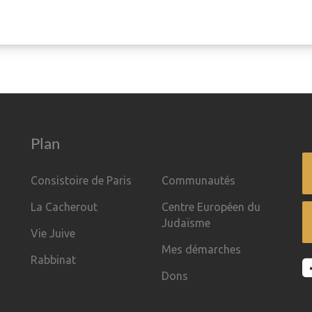
Plan
Consistoire de Paris
Communautés
La Cacherout
Centre Européen du
Judaïsme
Vie Juive
Mes démarches
Rabbinat
Dons