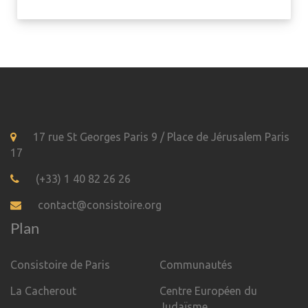
17 rue St Georges Paris 9 / Place de Jérusalem Paris
17
(+33) 1 40 82 26 26
contact@consistoire.org
Plan
Consistoire de Paris
Communautés
La Cacherout
Centre Européen du
Judaïsme