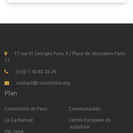
17 rue St Georges Paris 9 / Place de Jérusalem Paris
17
(+33) 1 40 82 26 26
contact@consistoire.org
Plan
Consistoire de Paris
Communautés
La Cacherout
Centre Européen du
Judaïsme
Vie Juive