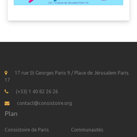
17 rue St Georges Paris 9 / Place de Jérusalem Paris
17
(+33) 1 40 82 26 26
contact@consistoire.org
Plan
Consistoire de Paris
Communautés