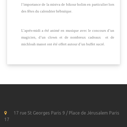
l’importance de la mistva de bikour holim en particulier lors
des fêtes du calendrier hébraïque.
L’après-midi a été animé en musique avec le concours d’un
magicien, d’un clown et de nombreux cadeaux et de
michloah manot ont été offert autour d’un buffet sucré.
17 rue St Georges Paris 9 / Place de Jérusalem Paris
17