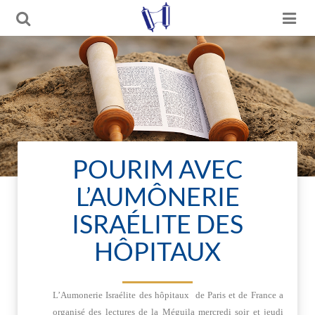
POURIM AVEC
L’AUMÔNERIE
ISRAÉLITE DES
HÔPITAUX
L’Aumonerie Israélite des hôpitaux de Paris et de France a
organisé des lectures de la Méguila mercredi soir et jeudi