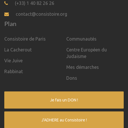
(+33) 1 40 82 26 26
contact@consistoire.org
Plan
Consistoire de Paris
Communautés
La Cacherout
Centre Européen du
Judaïsme
Vie Juive
Mes démarches
Rabbinat
Dons
Je fais un DON !
J'ADHERE au Consistoire !