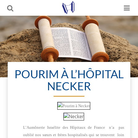
POURIM À L’HÔPITAL
NECKER
L’Aumônerie Israélite des Hôpitaux de France n’a pas
oublié nos sœurs et frères hospitalisés qui se trouvent loin