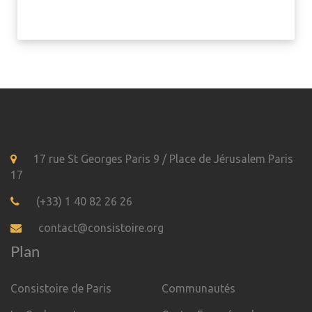
17 rue St Georges Paris 9 / Place de Jérusalem Paris
17
(+33) 1 40 82 26 26
contact@consistoire.org
Plan
Consistoire de Paris
Communautés