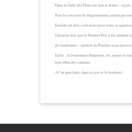
Dans la Salle des Fêtes eut lieu le festin – royal,
Puis le concours de déguisements, animé par notr
Ensuite un Jury s’est réuni pour noter et appréc
Oserai-je dire que le Premier Prix a été attribué 
(le lendemain – miracle de Pourim, nous recevion
Enfin : le lendemain dimanche, les jeunes et no
leur offrir des cadeaux.
A l’an prochain, dans la joie et le bonheur !