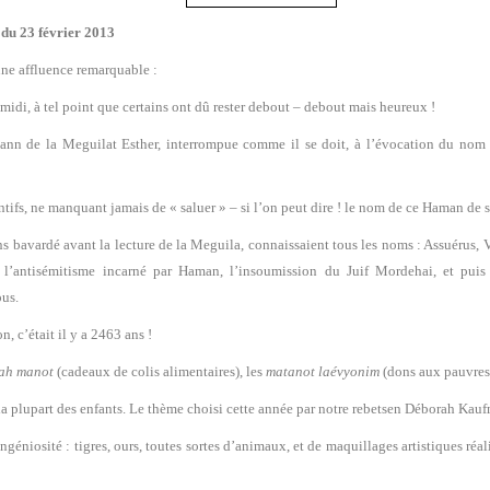
 du 23 février 2013
e affluence remarquable :
midi, à tel point que certains ont dû rester debout – debout mais heureux !
nn de la Meguilat Esther, interrompue comme il se doit, à l’évocation du nom de
ntifs, ne manquant jamais de « saluer » – si l’on peut dire ! le nom de ce Haman de 
s bavardé avant la lecture de la Meguila, connaissaient tous les noms : Assuérus, V
 l’antisémitisme incarné par Haman, l’insoumission du Juif Mordehai, et puis 
ous.
, c’était il y a 2463 ans !
ah manot
(cadeaux de colis alimentaires), les
matanot laévyonim
(dons aux pauvres
la plupart des enfants. Le thème choisi cette année par notre rebetsen Déborah Kau
ngéniosité : tigres, ours, toutes sortes d’animaux, et de maquillages artistiques réa