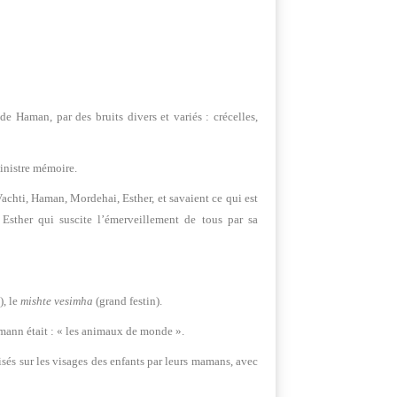
 Haman, par des bruits divers et variés : crécelles,
sinistre mémoire.
achti, Haman, Mordehai, Esther, et savaient ce qui est
Esther qui suscite l’émerveillement de tous par sa
), le
mishte vesimha
(grand festin).
fmann était : « les animaux de monde ».
lisés sur les visages des enfants par leurs mamans, avec