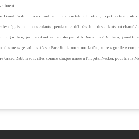
 vraiment !
e Grand Rabbin Olivier Kaufmann avec son talent habituel, les petits étant portés 
ier les déguisements des enfants ; pendant les délibérations des enfants ont chanté 
à un « gorille », qui n’était autre que notre petit-fils Benjamin ? Bonheur, quand tu 
s des messages admiratifs sur Face Book pour toute la fête, notre « gorille » compri
tre Grand Rabbin sont allés comme chaque année à l’hôpital Necker, pour lire la Me