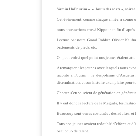
Yamin HaPourim – « Jours des sorts », soirée
Cet événement, comme chaque année, a connu un
nous nous serions crus à Kippour en fin d’ après-
Lecture par notre Grand Rabbin Olivier Kaufma
battements de pieds, etc.
On peut voir à quel point nos jeunes étaient atte
A remarquer : les jeunes avec lesquels nous avon
raconté à Pourim : le despotisme d’Assuérus,
détermination, et son histoire exemplaire pour t
Chacun s’en souvient de génération en génération
Il y eut donc la lecture de la Meguila, les
mishlo
Beaucoup sont venus costumés : des adultes, et 
Tous nos jeunes avaient redoublé d’efforts et d’i
beaucoup de talent.