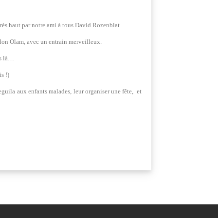
très haut par notre ami à tous David Rozenblat.
Adon Olam, avec un entrain merveilleux.
es là…
s !)
guila aux enfants malades, leur organiser une fête, et