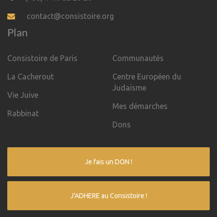
contact@consistoire.org
Plan
Consistoire de Paris
Communautés
La Cacherout
Centre Européen du
Judaïsme
Vie Juive
Mes démarches
Rabbinat
Dons
Je fais un DON !
J'ADHERE au Consistoire !