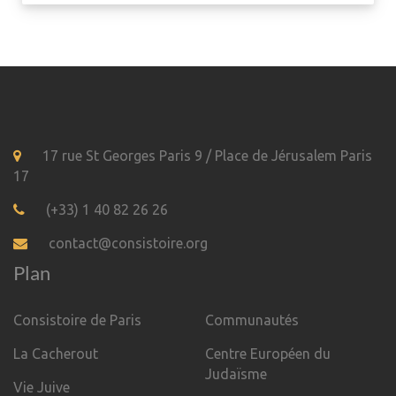
17 rue St Georges Paris 9 / Place de Jérusalem Paris
17
(+33) 1 40 82 26 26
contact@consistoire.org
Plan
Consistoire de Paris
Communautés
La Cacherout
Centre Européen du
Judaïsme
Vie Juive