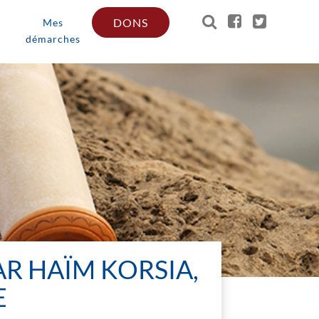
DONS
Mes
démarches
AR HAÏM KORSIA,
E