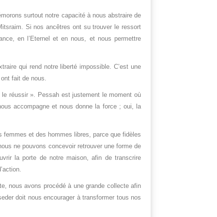
orons surtout notre capacité à nous abstraire de
tsraim. Si nos ancêtres ont su trouver le ressort
iance, en l’Eternel et en nous, et nous permettre
aire qui rend notre liberté impossible. C’est une
ont fait de nous.
pu le réussir ». Pessah est justement le moment où
 nous accompagne et nous donne la force ; oui, la
es femmes et des hommes libres, parce que fidèles
 nous ne pouvons concevoir retrouver une forme de
vrir la porte de notre maison, afin de transcrire
’action.
ête, nous avons procédé à une grande collecte afin
seder doit nous encourager à transformer tous nos