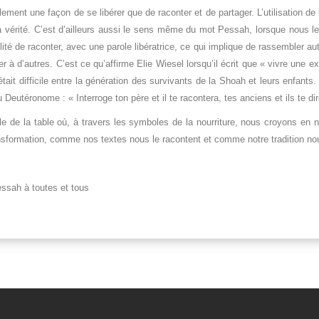
alement une façon de se libérer que de raconter et de partager. L’utilisation de
 la vérité. C’est d’ailleurs aussi le sens même du mot Pessah, lorsque nous 
bilité de raconter, avec une parole libératrice, ce qui implique de rassembler 
 à d’autres. C’est ce qu’affirme Elie Wiesel lorsqu’il écrit que « vivre une exp
t difficile entre la génération des survivants de la Shoah et leurs enfants. 
Deutéronome : « Interroge ton père et il te racontera, tes anciens et ils te dir
ale de la table où, à travers les symboles de la nourriture, nous croyons en 
ransformation, comme nos textes nous le racontent et comme notre tradition no
sah à toutes et tous