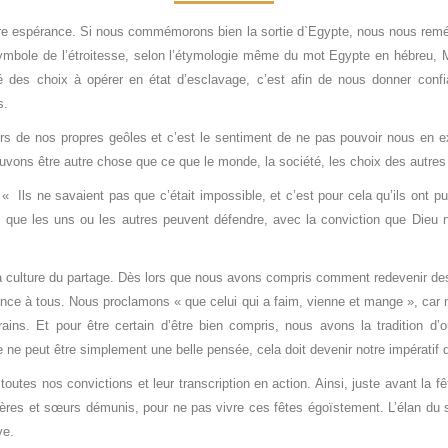
re espérance. Si nous commémorons bien la sortie d`Egypte, nous nous remém
ymbole de l’étroitesse, selon l’étymologie même du mot Egypte en hébreu, Mi
ité des choix à opérer en état d’esclavage, c’est afin de nous donner conf
s.
 de nos propres geôles et c’est le sentiment de ne pas pouvoir nous en extr
uvons être autre chose que ce que le monde, la société, les choix des autres 
 Ils ne savaient pas que c’était impossible, et c’est pour cela qu’ils ont 
des que les uns ou les autres peuvent défendre, avec la conviction que Dieu
a culture du partage. Dès lors que nous avons compris comment redevenir d
rance à tous. Nous proclamons « que celui qui a faim, vienne et mange », car
ins. Et pour être certain d’être bien compris, nous avons la tradition d’ou
ne peut être simplement une belle pensée, cela doit devenir notre impératif d
tes nos convictions et leur transcription en action. Ainsi, juste avant la f
rères et sœurs démunis, pour ne pas vivre ces fêtes égoïstement. L’élan du 
ve.