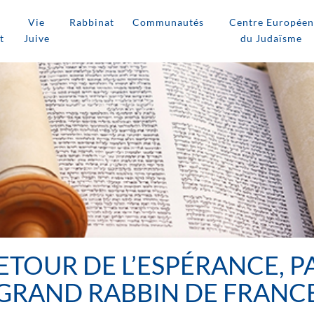
Vie
Rabbinat
Communautés
Centre Européen
t
Juive
du Judaïsme
ETOUR DE L’ESPÉRANCE, P
GRAND RABBIN DE FRANC