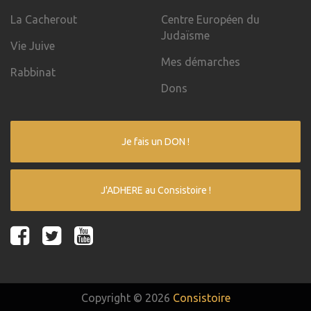
La Cacherout
Centre Européen du
Judaïsme
Vie Juive
Mes démarches
Rabbinat
Dons
Je fais un DON !
J'ADHERE au Consistoire !
Copyright © 2026
Consistoire