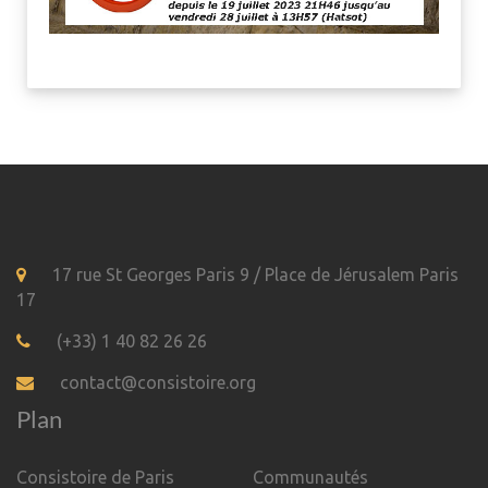
17 rue St Georges Paris 9 / Place de Jérusalem Paris
17
(+33) 1 40 82 26 26
contact@consistoire.org
Plan
Consistoire de Paris
Communautés