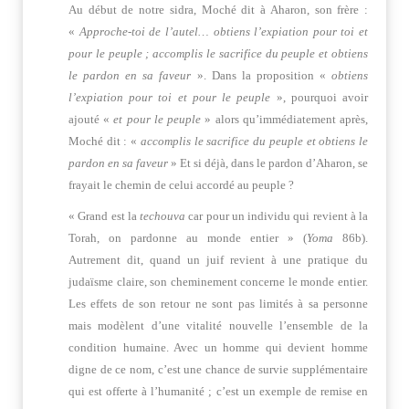
Au début de notre sidra, Moché dit à Aharon, son frère :
«
Approche-toi de l’autel… obtiens l’expiation pour toi et
pour le peuple ; accomplis le sacrifice du peuple et obtiens
le pardon en sa faveur
». Dans la proposition «
obtiens
l’expiation pour toi et pour le peuple
», pourquoi avoir
ajouté «
et pour le peuple
» alors qu’immédiatement après,
Moché dit : «
accomplis le sacrifice du peuple et obtiens le
pardon en sa faveur
» Et si déjà, dans le pardon d’Aharon, se
frayait le chemin de celui accordé au peuple ?
« Grand est la
techouva
car pour un individu qui revient à la
Torah, on pardonne au monde entier » (
Yoma
86b).
Autrement dit, quand un juif revient à une pratique du
judaïsme claire, son cheminement concerne le monde entier.
Les effets de son retour ne sont pas limités à sa personne
mais modèlent d’une vitalité nouvelle l’ensemble de la
condition humaine. Avec un homme qui devient homme
digne de ce nom, c’est une chance de survie supplémentaire
qui est offerte à l’humanité ; c’est un exemple de remise en