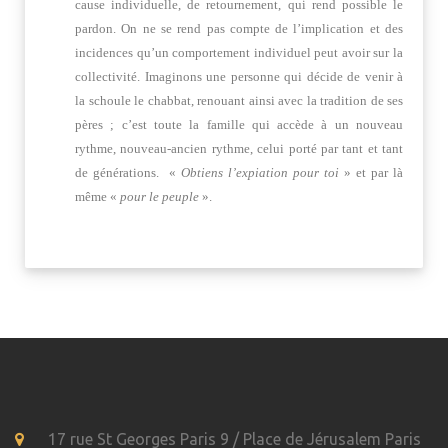
cause individuelle, de retournement, qui rend possible le
pardon. On ne se rend pas compte de l’implication et des
incidences qu’un comportement individuel peut avoir sur la
collectivité. Imaginons une personne qui décide de venir à
la schoule le chabbat, renouant ainsi avec la tradition de ses
pères ; c’est toute la famille qui accède à un nouveau
rythme, nouveau-ancien rythme, celui porté par tant et tant
de générations. «
Obtiens l’expiation pour toi
» et par là
même «
pour le peuple
».
17 rue St Georges Paris 9 / Place de Jérusalem Paris