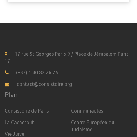
17 rue St Georges Paris 9 / Place de Jérusalem Paris
17
(+33) 1 40 82 26 26
contact@consistoire.org
Plan
Consistoire de Paris
Communautés
La Cacherout
Centre Européen du
Judaïsme
Vie Juive