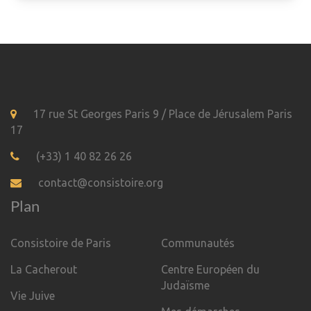
17 rue St Georges Paris 9 / Place de Jérusalem Paris
17
(+33) 1 40 82 26 26
contact@consistoire.org
Plan
Consistoire de Paris
Communautés
La Cacherout
Centre Européen du
Judaïsme
Vie Juive