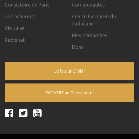
Consistoire de Paris
Communautés
La Cacherout
Centre Européen du
Judaïsme
Vie Juive
Mes démarches
Rabbinat
Dons
Je fais un DON !
J'ADHERE au Consistoire !