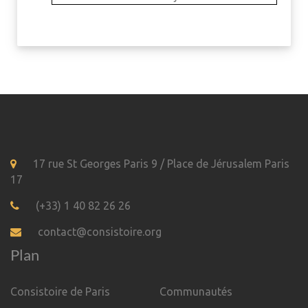
17 rue St Georges Paris 9 / Place de Jérusalem Paris
17
(+33) 1 40 82 26 26
contact@consistoire.org
Plan
Consistoire de Paris
Communautés