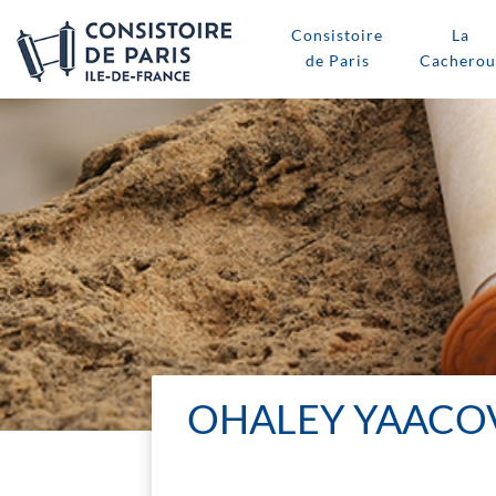
Consistoire
La
de Paris
Cacherou
OHALEY YAACOV