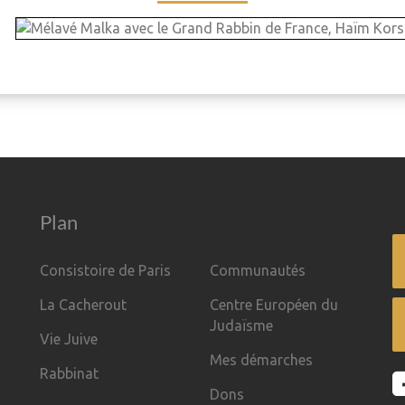
Plan
Consistoire de Paris
Communautés
La Cacherout
Centre Européen du
Judaïsme
Vie Juive
Mes démarches
Rabbinat
Dons