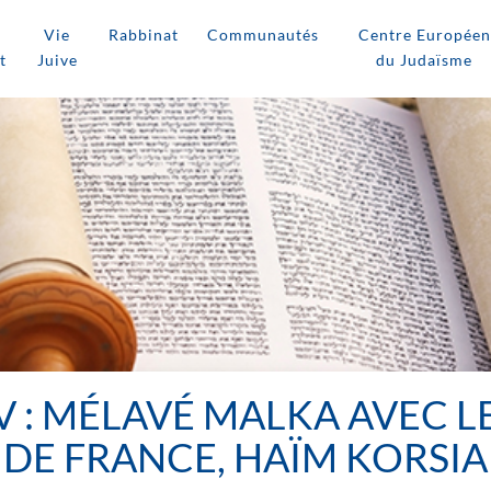
Vie
Rabbinat
Communautés
Centre Européen
t
Juive
du Judaïsme
 : MÉLAVÉ MALKA AVEC L
DE FRANCE, HAÏM KORSIA