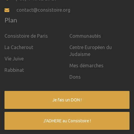
contact@consistoire.org
Plan
Consistoire de Paris
Communautés
La Cacherout
Centre Européen du
Judaïsme
Vie Juive
Mes démarches
Rabbinat
Dons
Je fais un DON !
J'ADHERE au Consistoire !