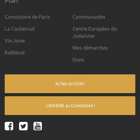
Plan
Consistoire de Paris
Communautés
La Cacherout
Centre Européen du
Judaïsme
Vie Juive
Mes démarches
Rabbinat
Dons
Je fais un DON !
J'ADHERE au Consistoire !