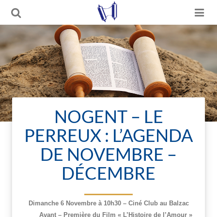
NOGENT – LE
PERREUX : L’AGENDA
DE NOVEMBRE –
DÉCEMBRE
Dimanche 6 Novembre à 10h30 – Ciné Club au Balzac
Avant – Première du Film « L’Histoire de l’Amour »