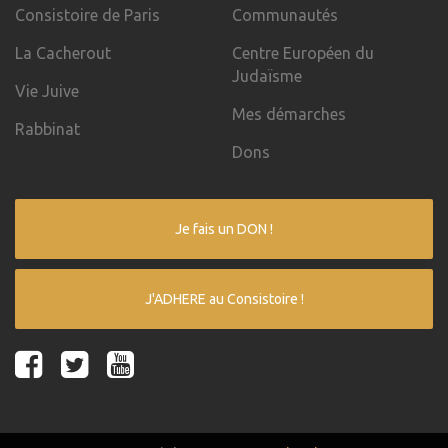
Consistoire de Paris
Communautés
La Cacherout
Centre Européen du
Judaïsme
Vie Juive
Mes démarches
Rabbinat
Dons
Je fais un DON !
J'ADHERE au Consistoire !