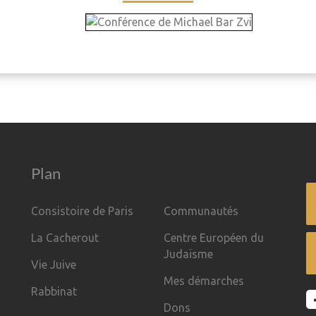
Plan
Consistoire de Paris
Communautés
La Cacherout
Centre Européen du
Judaïsme
Vie Juive
Mes démarches
Rabbinat
Dons