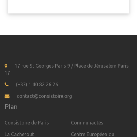
17 rue St Georges Paris 9 / Place de Jérusalem Paris
17
(+33) 1 40 82 26 26
contact@consistoire.org
Plan
Consistoire de Paris
Communautés
La Cacherout
Centre Européen du