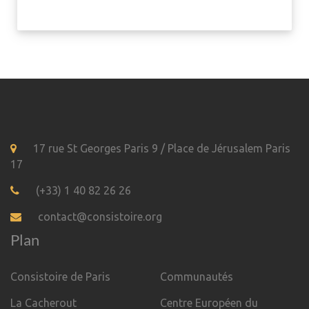
17 rue St Georges Paris 9 / Place de Jérusalem Paris
17
(+33) 1 40 82 26 26
contact@consistoire.org
Plan
Consistoire de Paris
Communautés
La Cacherout
Centre Européen du