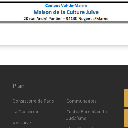
Plan
Consistoire de Paris
Communautés
La Cacherout
Centre Européen du
Judaïsme
Vie Juive