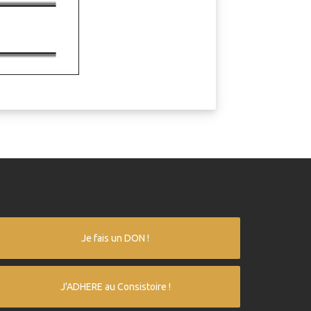
Je fais un DON !
J'ADHERE au Consistoire !