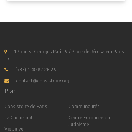
17 rue St Georges Paris 9 / Place de Jérusalem Paris
17
(+33) 1 40 82 26 26
contact@consistoire.org
Plan
Consistoire de Paris
Communautés
La Cacherout
Centre Européen du
Judaïsme
Vie Juive