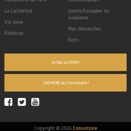
La Cacherout
Centre Européen du
Judaïsme
Vie Juive
Mes démarches
Rabbinat
Dons
Je fais un DON !
J'ADHERE au Consistoire !
Copyright © 2026
Consistoire