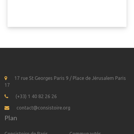
17 rue St Georges Paris 9 / Place de Jérusalem Paris
17
(+33) 1 40 82 26 26
contact@consistoire.org
Plan
Consistoire de Paris
Communautés