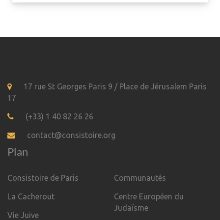
17 rue St Georges Paris 9 / Place de Jérusalem Paris
17
(+33) 1 40 82 26 26
contact@consistoire.org
Plan
Consistoire de Paris
Communautés
La Cacherout
Centre Européen du
Judaïsme
Vie Juive