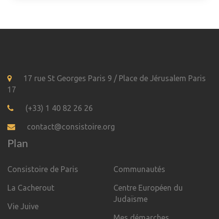
17 rue St Georges Paris 9 / Place de Jérusalem Paris
17
(+33) 1 40 82 26 26
contact@consistoire.org
Plan
Consistoire de Paris
Communautés
La Cacherout
Centre Européen du
Judaïsme
Vie Juive
Mes démarches