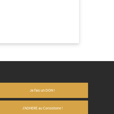
Je fais un DON !
J'ADHERE au Consistoire !