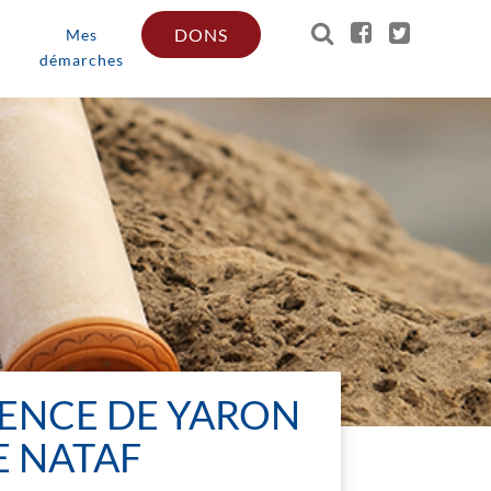
DONS
Mes
démarches
RENCE DE YARON
E NATAF