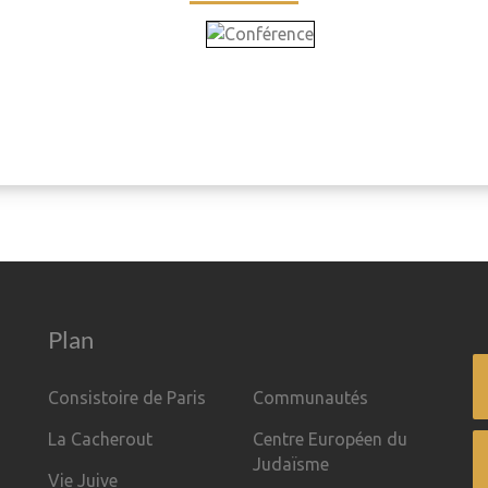
Plan
Consistoire de Paris
Communautés
La Cacherout
Centre Européen du
Judaïsme
Vie Juive