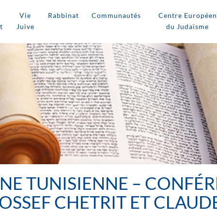
Vie
Rabbinat
Communautés
Centre Européen
t
Juive
du Judaïsme
AINE TUNISIENNE – CONFÉ
YOSSEF CHETRIT ET CLAUD