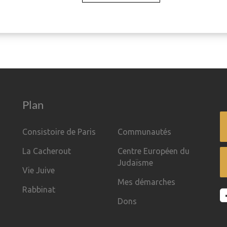
Plan
Consistoire de Paris
Communautés
La Cacherout
Centre Européen du
Judaïsme
Vie Juive
Mes démarches
Rabbinat
Dons