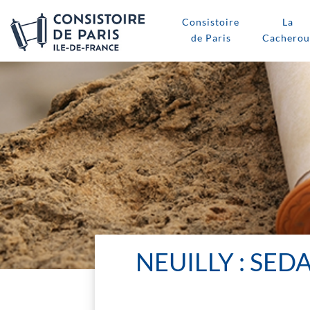
Consistoire
La
de Paris
Cacherou
NEUILLY : SE