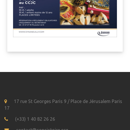
17 rue St Georges Paris 9 / Place de Jérusalem Paris
17
(+33) 1 40 82 26 26