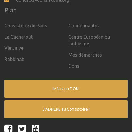
contact@consistoire.org
Plan
Consistoire de Paris
Communautés
La Cacherout
Centre Européen du
Judaïsme
Vie Juive
Mes démarches
Rabbinat
Dons
Je fais un DON !
J'ADHERE au Consistoire !