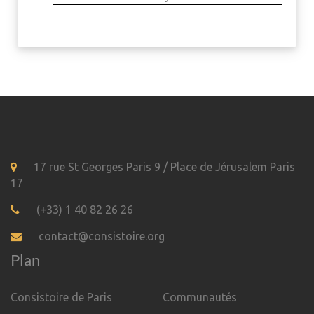
17 rue St Georges Paris 9 / Place de Jérusalem Paris
17
(+33) 1 40 82 26 26
contact@consistoire.org
Plan
Consistoire de Paris
Communautés