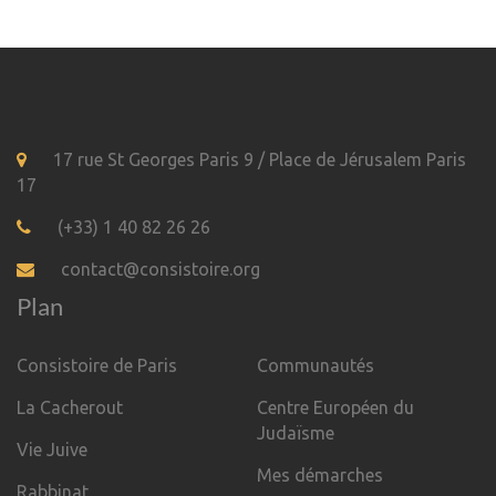
17 rue St Georges Paris 9 / Place de Jérusalem Paris
17
(+33) 1 40 82 26 26
contact@consistoire.org
Plan
Consistoire de Paris
Communautés
La Cacherout
Centre Européen du
Judaïsme
Vie Juive
Mes démarches
Rabbinat