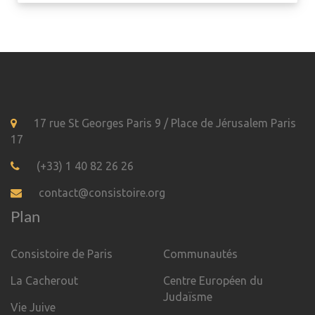
17 rue St Georges Paris 9 / Place de Jérusalem Paris
17
(+33) 1 40 82 26 26
contact@consistoire.org
Plan
Consistoire de Paris
Communautés
La Cacherout
Centre Européen du
Judaïsme
Vie Juive