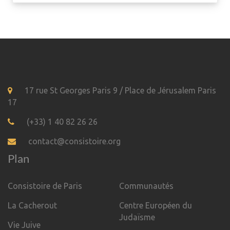
17 rue St Georges Paris 9 / Place de Jérusalem Paris
17
(+33) 1 40 82 26 26
contact@consistoire.org
Plan
Consistoire de Paris
Communautés
La Cacherout
Centre Européen du
Judaïsme
Vie Juive