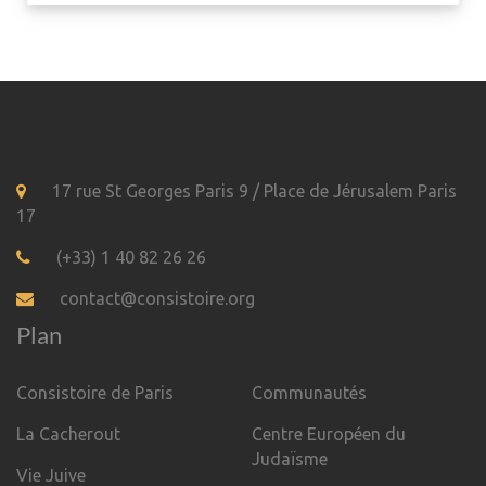
17 rue St Georges Paris 9 / Place de Jérusalem Paris
17
(+33) 1 40 82 26 26
contact@consistoire.org
Plan
Consistoire de Paris
Communautés
La Cacherout
Centre Européen du
Judaïsme
Vie Juive