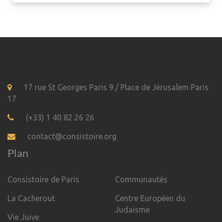
17 rue St Georges Paris 9 / Place de Jérusalem Paris
17
(+33) 1 40 82 26 26
contact@consistoire.org
Plan
Consistoire de Paris
Communautés
La Cacherout
Centre Européen du
Judaïsme
Vie Juive