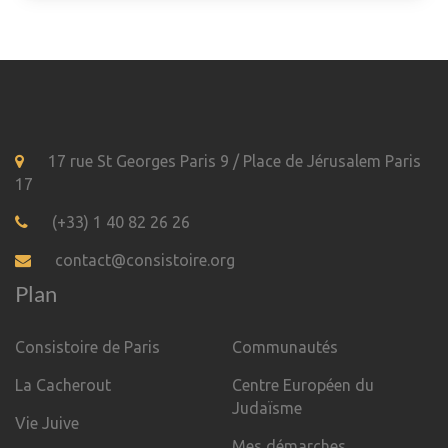
17 rue St Georges Paris 9 / Place de Jérusalem Paris
17
(+33) 1 40 82 26 26
contact@consistoire.org
Plan
Consistoire de Paris
Communautés
La Cacherout
Centre Européen du
Judaïsme
Vie Juive
Mes démarches