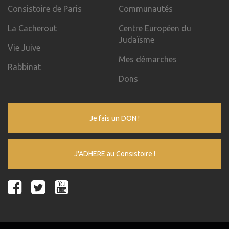
Consistoire de Paris
Communautés
La Cacherout
Centre Européen du
Judaïsme
Vie Juive
Mes démarches
Rabbinat
Dons
Je fais un DON !
J'ADHERE au Consistoire !