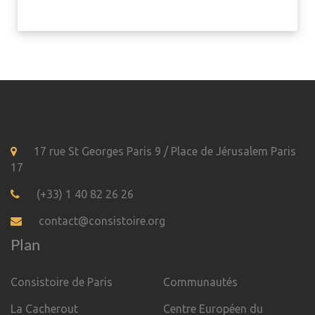
17 rue St Georges Paris 9 / Place de Jérusalem Paris
17
(+33) 1 40 82 26 26
contact@consistoire.org
Plan
Consistoire de Paris
Communautés
La Cacherout
Centre Européen du