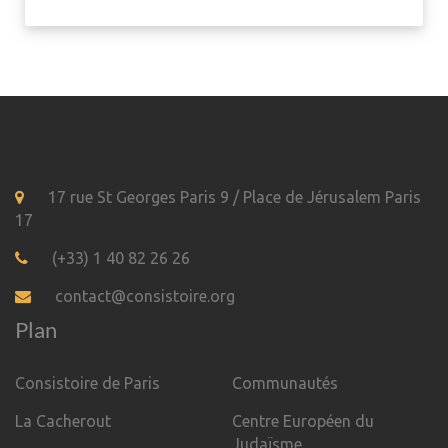
17 rue St Georges Paris 9 / Place de Jérusalem Paris
17
(+33) 1 40 82 26 26
contact@consistoire.org
Plan
Consistoire de Paris
Communautés
La Cacherout
Centre Européen du
Judaïsme