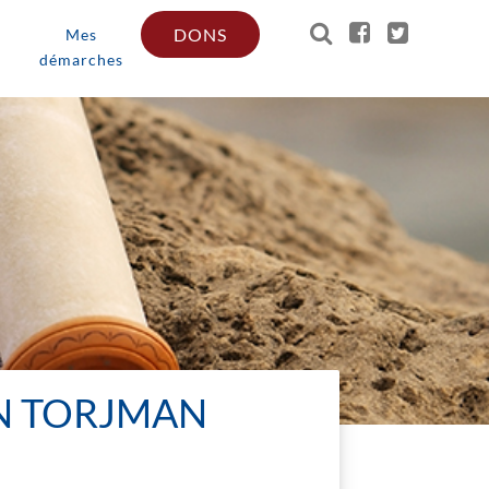
DONS
Mes
démarches
N TORJMAN