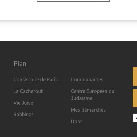
Plan
Consistoire de Paris
Communautés
La Cacherout
Centre Européen du
Judaïsme
Vie Juive
Mes démarches
Rabbinat
Dons