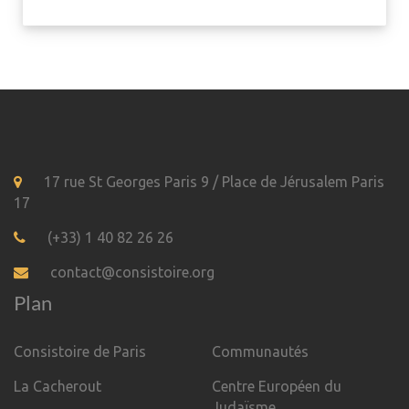
17 rue St Georges Paris 9 / Place de Jérusalem Paris
17
(+33) 1 40 82 26 26
contact@consistoire.org
Plan
Consistoire de Paris
Communautés
La Cacherout
Centre Européen du
Judaïsme