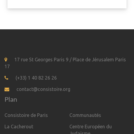
17 rue St Georges Paris 9 / Place de Jérusalem Paris
17
(+33) 1 40 82 26 26
contact@consistoire.org
Plan
Consistoire de Paris
Communautés
La Cacherout
Centre Européen du
Judaïsme