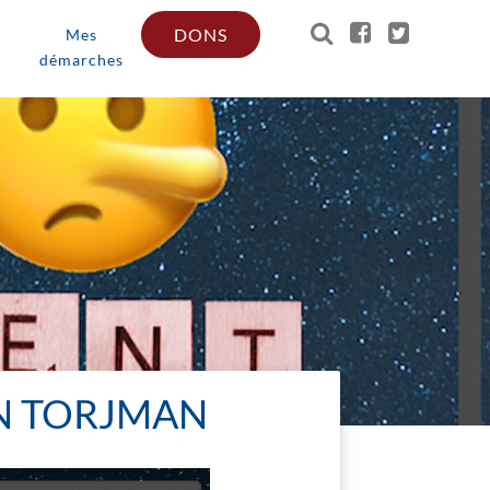
DONS
Mes
démarches
N TORJMAN