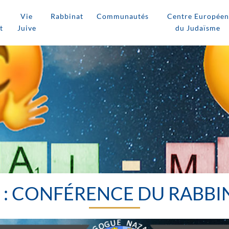
Vie
Rabbinat
Communautés
Centre Européen
t
Juive
du Judaïsme
 : CONFÉRENCE DU RABBI