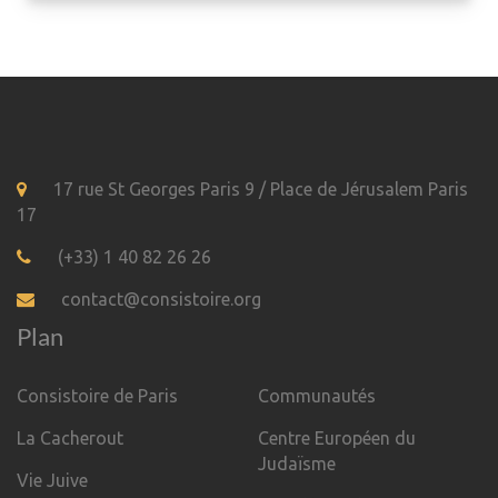
17 rue St Georges Paris 9 / Place de Jérusalem Paris
17
(+33) 1 40 82 26 26
contact@consistoire.org
Plan
Consistoire de Paris
Communautés
La Cacherout
Centre Européen du
Judaïsme
Vie Juive