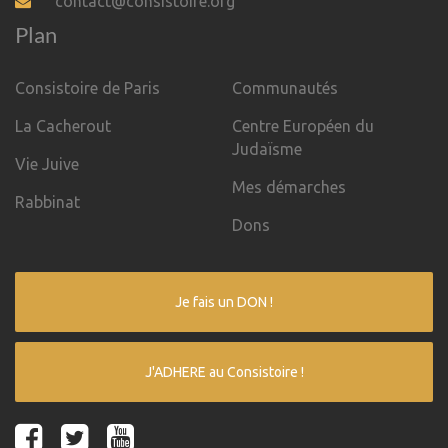
contact@consistoire.org
Plan
Consistoire de Paris
Communautés
La Cacherout
Centre Européen du
Judaïsme
Vie Juive
Mes démarches
Rabbinat
Dons
Je fais un DON !
J'ADHERE au Consistoire !